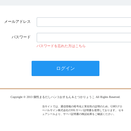
メールアドレス
パスワード
パスワードを忘れた方はこちら
Copyright © 2013 個性まるだしハンコおすもん＆とつかりょうこ All Rights Reserved.
当サイトでは、通信情報の暗号化と実在性の証明のため、GMOグロ
ーバルサイン株式会社のSSLサーバ証明書を使用しております。 セキ
ュアシールより、サーバ証明書の検証結果をご確認ください。