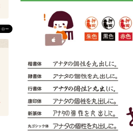
は
を
ち