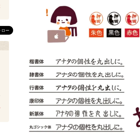
は
を
ち