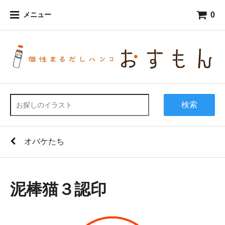
0
メニュー
検索
オバケたち
泥棒猫３認印