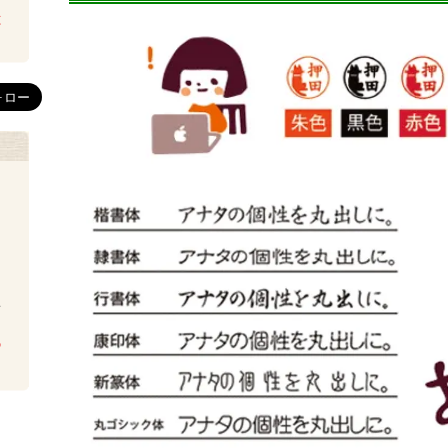
は
を
ち