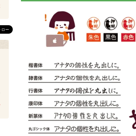
は
を
ち