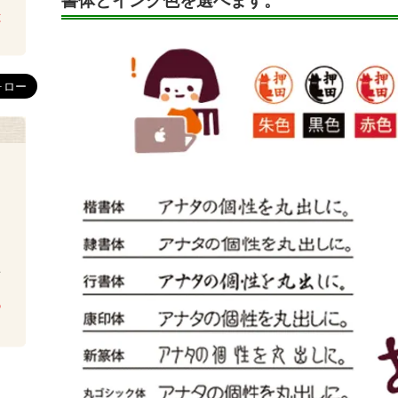
書体とインク色を選べます。
は
を
ち