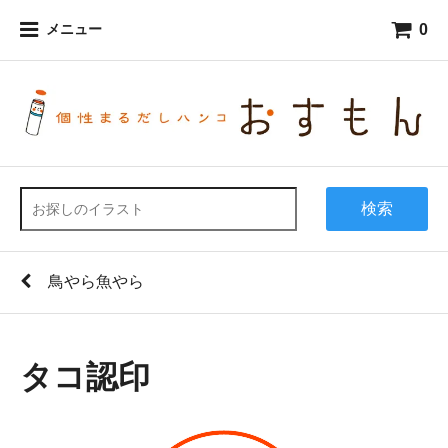
0
メニュー
検索
鳥やら魚やら
タコ認印