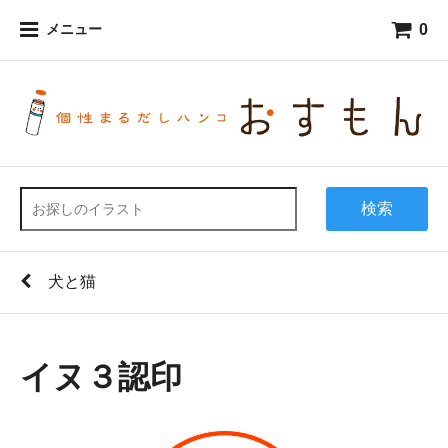
0
メニュー
検索
犬と猫
イヌ３認印