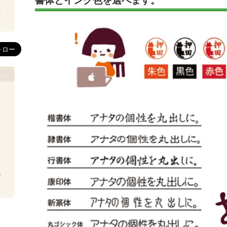
書体とインク色を選べます。
は
を
ち