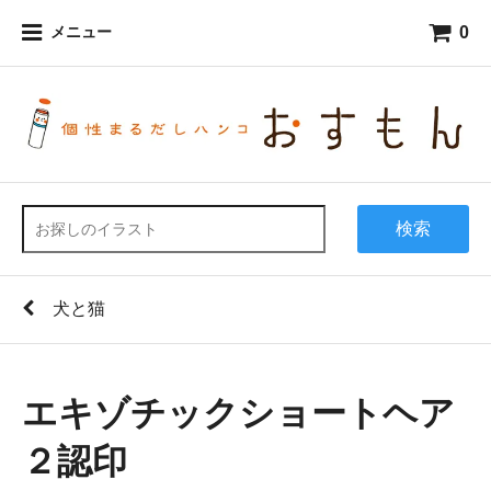
0
メニュー
検索
犬と猫
エキゾチックショートヘア
２認印