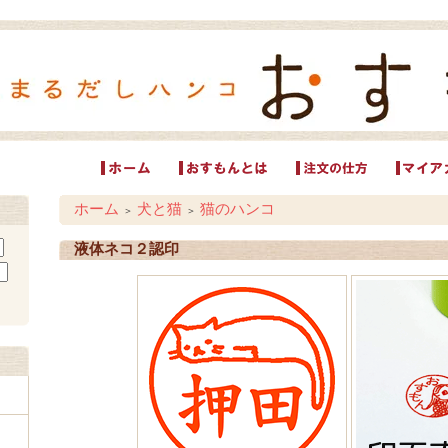
ホーム
犬と猫
猫のハンコ
＞
＞
液体ネコ２認印