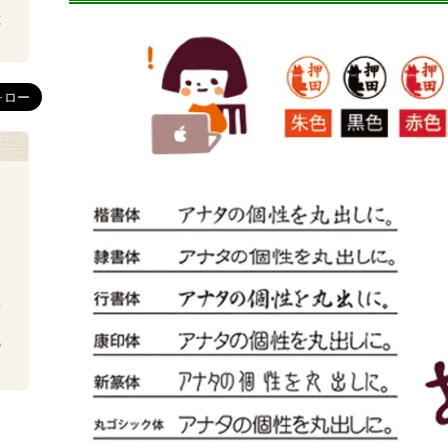
は
を
ち