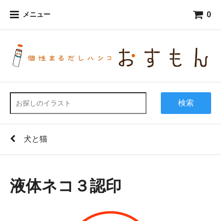
0
メニュー
検索
犬と猫
液体ネコ３認印