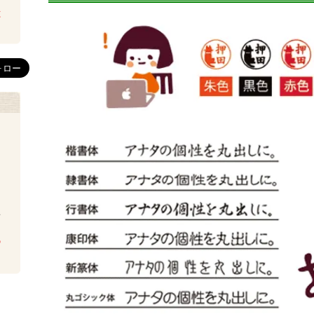
は
を
ち