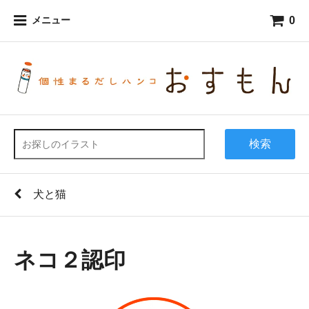
0
メニュー
検索
犬と猫
ネコ２認印